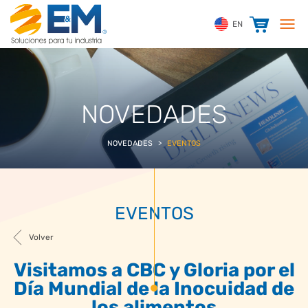
EN
NOVEDADES
NOVEDADES
>
EVENTOS
EVENTOS
Volver
Visitamos a CBC y Gloria por el
Día Mundial de la Inocuidad de
los alimentos