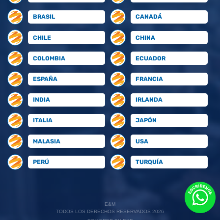
BRASIL
CANADÁ
CHILE
CHINA
COLOMBIA
ECUADOR
ESPAÑA
FRANCIA
INDIA
IRLANDA
ITALIA
JAPÓN
MALASIA
USA
PERÚ
TURQUÍA
E&M
TODOS LOS DERECHOS RESERVADOS 2026